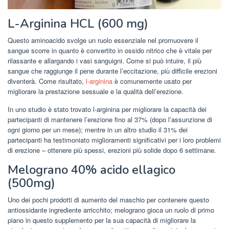
L-Arginina HCL (600 mg)
Questo aminoacido svolge un ruolo essenziale nel promuovere il
sangue scorre in quanto è convertito in ossido nitrico che è vitale per
rilassante e allargando i vasi sanguigni. Come si può intuire, il più
sangue che raggiunge il pene durante l’eccitazione, più difficile erezioni
diventerà. Come risultato,
l-arginina
è comunemente usato per
migliorare la prestazione sessuale e la qualità dell’erezione.
In uno studio è stato trovato l-arginina per migliorare la capacità dei
partecipanti di mantenere l’erezione fino al 37% (dopo l’assunzione di
ogni giorno per un mese); mentre in un altro studio il 31% dei
partecipanti ha testimoniato miglioramenti significativi per i loro problemi
di erezione – ottenere più spessi, erezioni più solide dopo 6 settimane.
Melograno 40% acido ellagico
(500mg)
Uno dei pochi prodotti di aumento del maschio per contenere questo
antiossidante ingrediente arricchito; melograno gioca un ruolo di primo
piano in questo supplemento per la sua capacità di migliorare la