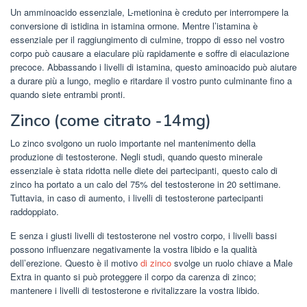
Un amminoacido essenziale, L-metionina è creduto per interrompere la
conversione di istidina in istamina ormone. Mentre l’istamina è
essenziale per il raggiungimento di culmine, troppo di esso nel vostro
corpo può causare a eiaculare più rapidamente e soffre di eiaculazione
precoce. Abbassando i livelli di istamina, questo aminoacido può aiutare
a durare più a lungo, meglio e ritardare il vostro punto culminante fino a
quando siete entrambi pronti.
Zinco (come citrato -14mg)
Lo zinco svolgono un ruolo importante nel mantenimento della
produzione di testosterone. Negli studi, quando questo minerale
essenziale è stata ridotta nelle diete dei partecipanti, questo calo di
zinco ha portato a un calo del 75% del testosterone in 20 settimane.
Tuttavia, in caso di aumento, i livelli di testosterone partecipanti
raddoppiato.
E senza i giusti livelli di testosterone nel vostro corpo, i livelli bassi
possono influenzare negativamente la vostra libido e la qualità
dell’erezione. Questo è il motivo
di zinco
svolge un ruolo chiave a Male
Extra in quanto si può proteggere il corpo da carenza di zinco;
mantenere i livelli di testosterone e rivitalizzare la vostra libido.