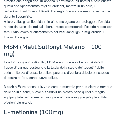
circolazione sanguigna. In appena 8 settimane, gli uomini a bere questo
quotidiano sperimentato migliori erezioni, mentre in un altro, i
partecipanti soffrivano di livelli di energia rinnovata e meno stanchezza
durante l’esercizio.
A loro volta, gli antiossidanti in aiuto melograno per proteggere l’ossido
nitrico da danni dei radicali liberi, invece permettendo l’ossido nitrico per
fare il suo lavoro di allargamento dei vasi sanguigni e migliorando il
flusso di sangue.
MSM (Metil Sulfonyl Metano – 100
mg)
Una forma organica di zolfo, MSM è un minerale che può aiutare il
flusso di sangue sostegno e la tutela della salute dei tessuti / delle
cellule. Senza di esso, le cellule possono diventare debole e incapace
di costruire forti, sane nuove cellule.
Maschio Extra hanno utilizzato questo minerale per stimolare la crescita
delle cellule sane, nuove e flessibili nel vostro pene quindi è meglio
equipaggiata per tenere più sangue e aiutare a raggiungere più solida,
erezioni più grandi.
L-metionina (100mg)