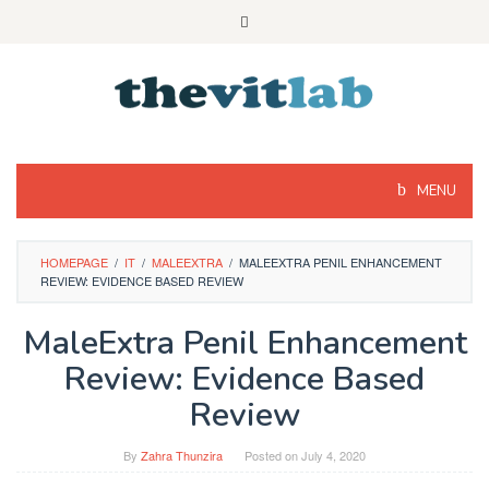
Skip
to
content
MENU
HOMEPAGE
/
IT
/
MALEEXTRA
/
MALEEXTRA PENIL ENHANCEMENT
REVIEW: EVIDENCE BASED REVIEW
MaleExtra Penil Enhancement
Review: Evidence Based
Review
By
Zahra Thunzira
Posted on
July 4, 2020