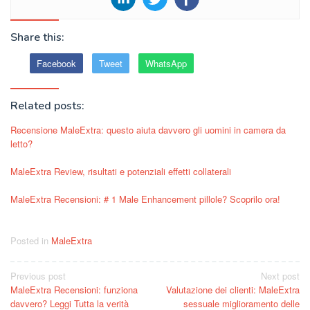
Share this:
Facebook
Tweet
WhatsApp
Related posts:
Recensione MaleExtra: questo aiuta davvero gli uomini in camera da
letto?
MaleExtra Review, risultati e potenziali effetti collaterali
MaleExtra Recensioni: # 1 Male Enhancement pillole? Scoprilo ora!
Posted in
MaleExtra
Post
Previous post
Next post
MaleExtra Recensioni: funziona
Valutazione dei clienti: MaleExtra
navigation
davvero? Leggi Tutta la verità
sessuale miglioramento delle