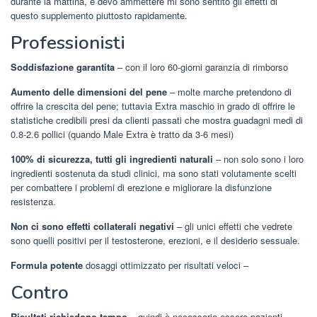
durante la mattina, e devo ammettere mi sono sentito gli effetti di
questo supplemento piuttosto rapidamente.
Professionisti
Soddisfazione garantita
– con il loro 60-giorni garanzia di rimborso
Aumento delle dimensioni del pene
– molte marche pretendono di
offrire la crescita del pene; tuttavia Extra maschio in grado di offrire le
statistiche credibili presi da clienti passati che mostra guadagni medi di
0.8-2.6 pollici (quando Male Extra è tratto da 3-6 mesi)
100% di sicurezza, tutti gli ingredienti naturali
– non solo sono i loro
ingredienti sostenuta da studi clinici, ma sono stati volutamente scelti
per combattere i problemi di erezione e migliorare la disfunzione
resistenza.
Non ci sono effetti collaterali negativi
– gli unici effetti che vedrete
sono quelli positivi per il testosterone, erezioni, e il desiderio sessuale.
Formula potente
dosaggi ottimizzato per risultati veloci –
Contro
Risultati richiedono tempo
– quindi è necessario essere pazienti.