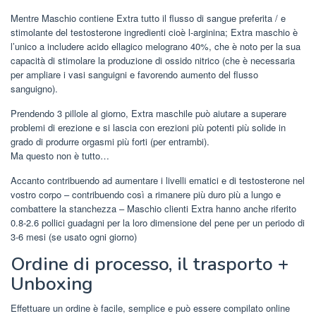
Mentre Maschio contiene Extra tutto il flusso di sangue preferita / e
stimolante del testosterone ingredienti cioè l-arginina; Extra maschio è
l’unico a includere acido ellagico melograno 40%, che è noto per la sua
capacità di stimolare la produzione di ossido nitrico (che è necessaria
per ampliare i vasi sanguigni e favorendo aumento del flusso
sanguigno).
Prendendo 3 pillole al giorno, Extra maschile può aiutare a superare
problemi di erezione e si lascia con erezioni più potenti più solide in
grado di produrre orgasmi più forti (per entrambi).
Ma questo non è tutto…
Accanto contribuendo ad aumentare i livelli ematici e di testosterone nel
vostro corpo – contribuendo così a rimanere più duro più a lungo e
combattere la stanchezza – Maschio clienti Extra hanno anche riferito
0.8-2.6 pollici guadagni per la loro dimensione del pene per un periodo di
3-6 mesi (se usato ogni giorno)
Ordine di processo, il trasporto +
Unboxing
Effettuare un ordine è facile, semplice e può essere compilato online