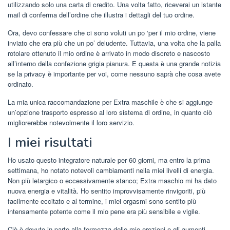
utilizzando solo una carta di credito. Una volta fatto, riceverai un istante
mail di conferma dell’ordine che illustra i dettagli del tuo ordine.
Ora, devo confessare che ci sono voluti un po ‘per il mio ordine, viene
inviato che era più che un po’ deludente. Tuttavia, una volta che la palla
rotolare ottenuto il mio ordine è arrivato in modo discreto e nascosto
all’interno della confezione grigia pianura. E questa è una grande notizia
se la privacy è importante per voi, come nessuno saprà che cosa avete
ordinato.
La mia unica raccomandazione per Extra maschile è che si aggiunge
un’opzione trasporto espresso al loro sistema di ordine, in quanto ciò
migliorerebbe notevolmente il loro servizio.
I miei risultati
Ho usato questo integratore naturale per 60 giorni, ma entro la prima
settimana, ho notato notevoli cambiamenti nella miei livelli di energia.
Non più letargico o eccessivamente stanco; Extra maschio mi ha dato
nuova energia e vitalità. Ho sentito improvvisamente rinvigoriti, più
facilmente eccitato e al termine, i miei orgasmi sono sentito più
intensamente potente come il mio pene era più sensibile e vigile.
Ciò è dovuto in parte alla fermezza delle mie erezioni e gli aumenti