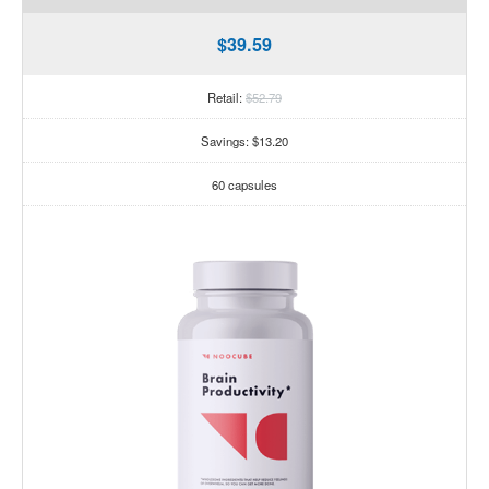
$39.59
Retail:
$52.79
Savings: $13.20
60 capsules