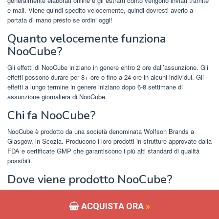
generalmente elaborati online e gli estratti conto vengono inviati tramite
e-mail. Viene quindi spedito velocemente, quindi dovresti averlo a
portata di mano presto se ordini oggi!
Quanto velocemente funziona
NooCube?
Gli effetti di NooCube iniziano in genere entro 2 ore dall’assunzione. Gli
effetti possono durare per 8+ ore o fino a 24 ore in alcuni individui. Gli
effetti a lungo termine in genere iniziano dopo 6-8 settimane di
assunzione giornaliera di NooCube.
Chi fa NooCube?
NooCube è prodotto da una società denominata Wolfson Brands a
Glasgow, in Scozia. Producono i loro prodotti in strutture approvate dalla
FDA e certificate GMP che garantiscono i più alti standard di qualità
possibili.
Dove viene prodotto NooCube?
NooCube è prodotto da Wolfson Brands Limited, che si trova nel Regno
Unito. Anche i loro impianti di produzione approvati dalla FDA e
ACQUISTA ORA
»
certificati GMP si trovano nel Regno Unito.