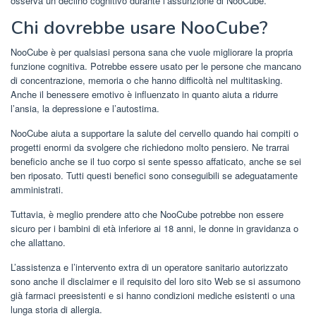
osserva un declino cognitivo durante l’assunzione di NooCube.
Chi dovrebbe usare NooCube?
NooCube è per qualsiasi persona sana che vuole migliorare la propria
funzione cognitiva. Potrebbe essere usato per le persone che mancano
di concentrazione, memoria o che hanno difficoltà nel multitasking.
Anche il benessere emotivo è influenzato in quanto aiuta a ridurre
l’ansia, la depressione e l’autostima.
NooCube aiuta a supportare la salute del cervello quando hai compiti o
progetti enormi da svolgere che richiedono molto pensiero. Ne trarrai
beneficio anche se il tuo corpo si sente spesso affaticato, anche se sei
ben riposato. Tutti questi benefici sono conseguibili se adeguatamente
amministrati.
Tuttavia, è meglio prendere atto che NooCube potrebbe non essere
sicuro per i bambini di età inferiore ai 18 anni, le donne in gravidanza o
che allattano.
L’assistenza e l’intervento extra di un operatore sanitario autorizzato
sono anche il disclaimer e il requisito del loro sito Web se si assumono
già farmaci preesistenti e si hanno condizioni mediche esistenti o una
lunga storia di allergia.