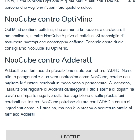
Unito, il che lo rende l’opzione migliore per i clienti con sede nell’UE e le
persone che vogliono risparmiare qualche soldo.
NooCube contro OptiMind
OptiMind contiene caffeina, che aumenta la frequenza cardiaca e il
metabolismo, mentre NooCube è privo di caffeina. Si sconsiglia di
assumere nootropi che contengono caffeina. Tenendo conto di ciò,
consigliamo NooCube su OptiMind.
NooCube contro Adderall
Adderall è un farmaco da prescrizione usato per trattare l’ADHD. Non è
affatto paragonabile a un vero nootropico come NooCube, perché non
migliora le funzioni cerebrali in modo sano o permanente. Al contrario,
l’assunzione regolare di Adderall danneggerà il tuo sistema di dopamina
e avrà un impatto negativo sulla tua cognizione e sulle prestazioni
cerebrali nel tempo. NooCube potrebbe aiutare con l’ADHD a causa di
ingredienti come la L-tirosina, ma non è lo stesso o addirittura simile al
farmaco Adderall.
1 BOTTLE