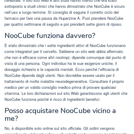
cerebrale. Il loro sito Web e altri studi hanno riferito che era stato
sottoposto a studi clinici che hanno dimostrato che NooCube è sicuro
nell’uso a lungo termine. Si consiglia di seguire il corretto ciclo del
farmaco per fare una pausa da Huperzine A. Puoi prendere NooCube
per quattro settimane di seguito e poi prenderti sette giorni di riposo.
NooCube funziona davvero?
È stato dimostrato che i sette ingredienti attivi di NooCube funzionano
come integratori per il cervello. Sebbene un sito web abbia affermato
che non è efficace come altri nootropi, dipende comunque dal punto di
vista di una persona. Ogni individuo ha le sue esigenze uniche, il
dosaggio richiesto e le capacità mentali. Ecco perché l’efficacia di
NooCube dipende dagli utenti. Non dovrebbe essere usato per il
trattamento di molte malattie neurodegenerative. Consultare il proprio
medico per un valido consiglio medico prima di provare qualsiasi
vitamina. Le loro dichiarazioni sul sito Web garantiscono agli utenti che
NooCube funziona poiché è ricco di ingredienti benefici.
Posso acquistare NooCube vicino a
me?
No, è disponibile solo online sul sito ufficiale. Gli ordini vengono