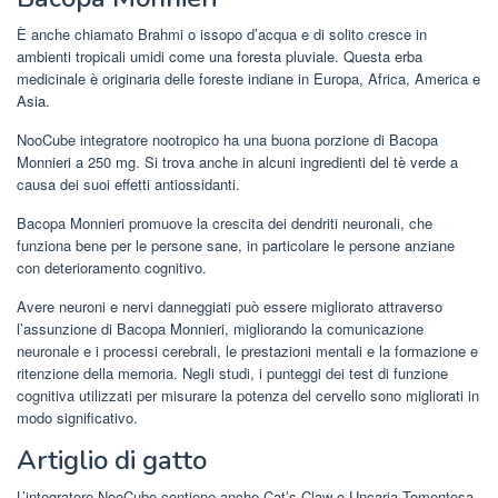
È anche chiamato Brahmi o issopo d’acqua e di solito cresce in
ambienti tropicali umidi come una foresta pluviale. Questa erba
medicinale è originaria delle foreste indiane in Europa, Africa, America e
Asia.
NooCube integratore nootropico ha una buona porzione di Bacopa
Monnieri a 250 mg. Si trova anche in alcuni ingredienti del tè verde a
causa dei suoi effetti antiossidanti.
Bacopa Monnieri promuove la crescita dei dendriti neuronali, che
funziona bene per le persone sane, in particolare le persone anziane
con deterioramento cognitivo.
Avere neuroni e nervi danneggiati può essere migliorato attraverso
l’assunzione di Bacopa Monnieri, migliorando la comunicazione
neuronale e i processi cerebrali, le prestazioni mentali e la formazione e
ritenzione della memoria. Negli studi, i punteggi dei test di funzione
cognitiva utilizzati per misurare la potenza del cervello sono migliorati in
modo significativo.
Artiglio di gatto
L’integratore NooCube contiene anche Cat’s Claw o Uncaria Tomentosa