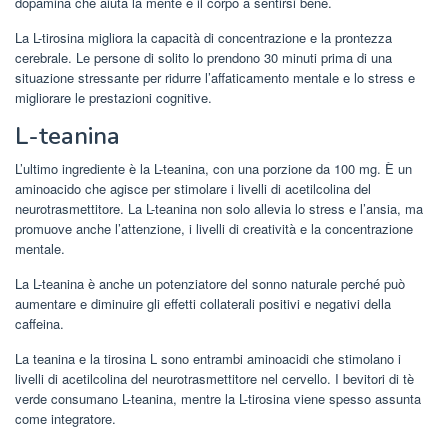
dopamina che aiuta la mente e il corpo a sentirsi bene.
La L-tirosina migliora la capacità di concentrazione e la prontezza
cerebrale. Le persone di solito lo prendono 30 minuti prima di una
situazione stressante per ridurre l’affaticamento mentale e lo stress e
migliorare le prestazioni cognitive.
L-teanina
L’ultimo ingrediente è la L-teanina, con una porzione da 100 mg. È un
aminoacido che agisce per stimolare i livelli di acetilcolina del
neurotrasmettitore. La L-teanina non solo allevia lo stress e l’ansia, ma
promuove anche l’attenzione, i livelli di creatività e la concentrazione
mentale.
La L-teanina è anche un potenziatore del sonno naturale perché può
aumentare e diminuire gli effetti collaterali positivi e negativi della
caffeina.
La teanina e la tirosina L sono entrambi aminoacidi che stimolano i
livelli di acetilcolina del neurotrasmettitore nel cervello. I bevitori di tè
verde consumano L-teanina, mentre la L-tirosina viene spesso assunta
come integratore.