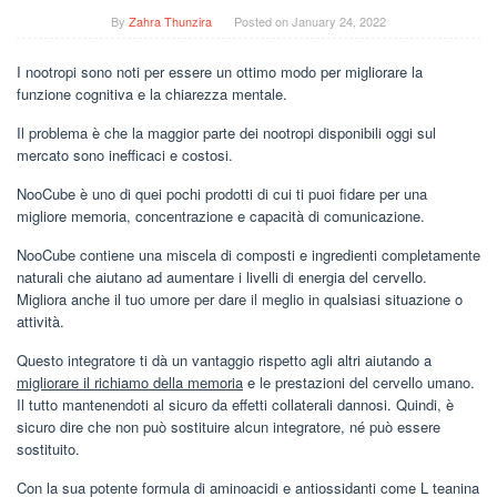
By
Zahra Thunzira
Posted on
January 24, 2022
I nootropi sono noti per essere un ottimo modo per migliorare la
funzione cognitiva e la chiarezza mentale.
Il problema è che la maggior parte dei nootropi disponibili oggi sul
mercato sono inefficaci e costosi.
NooCube è uno di quei pochi prodotti di cui ti puoi fidare per una
migliore memoria, concentrazione e capacità di comunicazione.
NooCube contiene una miscela di composti e ingredienti completamente
naturali che aiutano ad aumentare i livelli di energia del cervello.
Migliora anche il tuo umore per dare il meglio in qualsiasi situazione o
attività.
Questo integratore ti dà un vantaggio rispetto agli altri aiutando a
migliorare il richiamo della memoria
e le prestazioni del cervello umano.
Il tutto mantenendoti al sicuro da effetti collaterali dannosi. Quindi, è
sicuro dire che non può sostituire alcun integratore, né può essere
sostituito.
Con la sua potente formula di aminoacidi e antiossidanti come L teanina