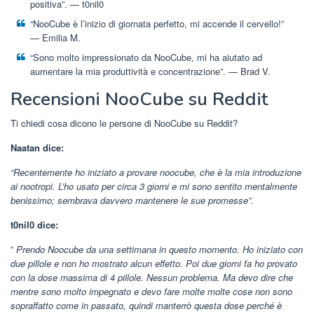
positiva”. ⁠— t0nil0
“NooCube è l’inizio di giornata perfetto, mi accende il cervello!”
⁠— Emilia M.
“Sono molto impressionato da NooCube, mi ha aiutato ad
aumentare la mia produttività e concentrazione”. ⁠— Brad V.
Recensioni NooCube su Reddit
Ti chiedi cosa dicono le persone di NooCube su Reddit?
Naatan dice:
“Recentemente ho iniziato a provare noocube, che è la mia introduzione
ai nootropi. L’ho usato per circa 3 giorni e mi sono sentito mentalmente
benissimo; sembrava davvero mantenere le sue promesse”.
t0nil0 dice:
”
Prendo Noocube da una settimana in questo momento. Ho iniziato con
due pillole e non ho mostrato alcun effetto. Poi due giorni fa ho provato
con la dose massima di 4 pillole. Nessun problema. Ma devo dire che
mentre sono molto impegnato e devo fare molte molte cose non sono
sopraffatto come in passato, quindi manterrò questa dose perché è