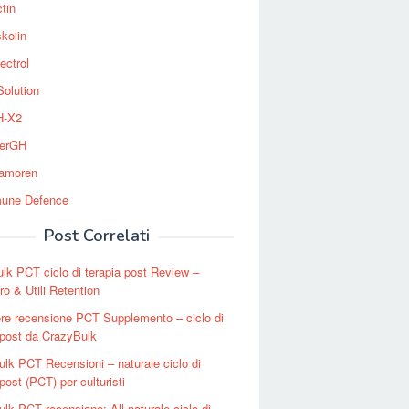
tin
kolin
ectrol
Solution
-X2
erGH
tamoren
une Defence
Post Correlati
lk PCT ciclo di terapia post Review –
o & Utili Retention
iore recensione PCT Supplemento – ciclo di
 post da CrazyBulk
lk PCT Recensioni – naturale ciclo di
post (PCT) per culturisti
lk PCT recensione: All-naturale ciclo di