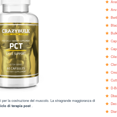
Ana
Anv
Ber
Bla
Bul
Cap
Cap
Cile
Clen
Crea
Cutt
D-B
Dba
ali per la costruzione del muscolo. La stragrande maggioranza di
Dec
iclo di terapia post
.
Dia