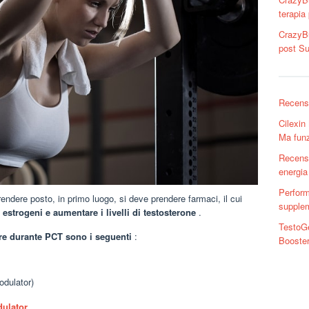
terapia
CrazyBu
post S
Recensi
Cilexin
Ma fun
Recensi
energia 
Perform
i prendere posto, in primo luogo, si deve prendere farmaci, il cui
supple
di estrogeni e aumentare i livelli di testosterone
.
TestoGe
are durante PCT sono i seguenti
:
Booste
dulator)
ulator