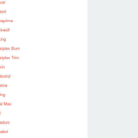
var
arol
baprime
ckwolf
king
siplex Burn
siplex Trim
xin
butrol
tine
ing
al Max
l
aduro
nabol