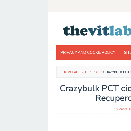
Skip
to
content
PRIVACY AND COOKIE POLICY
SIT
HOMEPAGE
/
IT
/
PCT
/
CRAZYBULK PCT C
Crazybulk PCT cic
Recupero
By
Zahra T