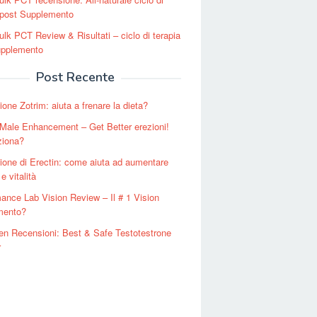
 post Supplemento
lk PCT Review & Risultati – ciclo di terapia
upplemento
Post Recente
one Zotrim: aiuta a frenare la dieta?
 Male Enhancement – Get Better erezioni!
ziona?
one di Erectin: come aiuta ad aumentare
e vitalità
ance Lab Vision Review – Il # 1 Vision
mento?
n Recensioni: Best & Safe Testotestrone
r