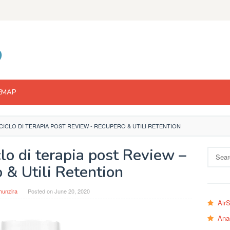
EMAP
ICLO DI TERAPIA POST REVIEW - RECUPERO & UTILI RETENTION
lo di terapia post Review –
Search
for:
 & Utili Retention
hunzira
Posted on
June 20, 2020
Air
Ana