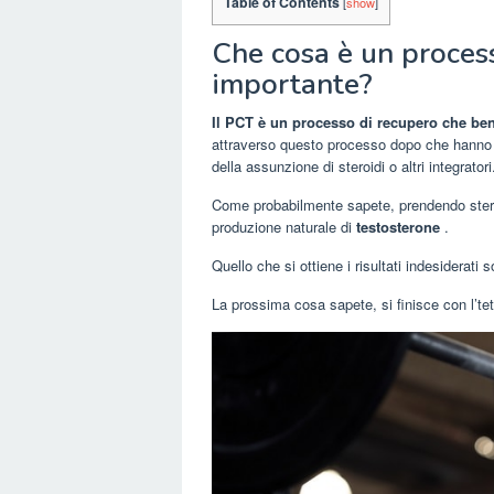
Table of Contents
[
show
]
Che cosa è un proces
importante?
Il PCT è un processo di recupero che bene
attraverso questo processo dopo che hanno f
della assunzione di steroidi o altri integratori
Come probabilmente sapete, prendendo steroi
produzione naturale di
testosterone
.
Quello che si ottiene i risultati indesiderati s
La prossima cosa sapete, si finisce con l’t