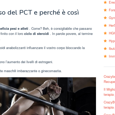
Erec
Fors
so del PCT e perché è così
Gyn
Her
ficia pesi e atleti
. Come? Beh, è consigliabile che passano
HGH
inito con il loro
ciclo di steroidi
. In parole povere, al termine
.
Hyp
di anabolizzanti influenzare il vostro corpo bloccando la
Ibu
Imm
ono l’aumento dei livelli di estrogeni.
ette maschili imbarazzante o ginecomastia.
Crazybu
Recuper
Il Migl
terapia
CrazyBu
terapia 
CrazyBu