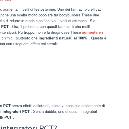
o, aumenta i livelli di testosterone. Uno dei farmaci più efficaci
che una scelta molto popolare tra bodybuilders.These due
o di ridurre in modo significativo i livelli di estrogeni. Sia
i PCT
. Ora, il problema con questi farmaci è che molti
nte sicuri. Purtroppo, non è la droga case.These
aumentare i
ti chimici, piuttosto che
ingredienti naturali al 100%
. Questa è
i con i seguenti effetti collaterali:
un
PCT
senza effetti collaterali, allora vi consiglio caldamente di
ui
integratori PCT
. Senza dubbio, uno di questi integratori
lk PCT
.
 integratori PCT?