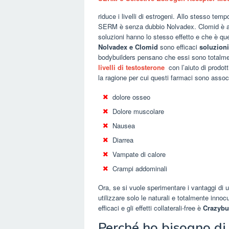
riduce i livelli di estrogeni. Allo stesso temp
SERM è senza dubbio Nolvadex. Clomid è an
soluzioni hanno lo stesso effetto e che è quell
Nolvadex e Clomid
sono efficaci
soluzion
bodybuilders pensano che essi sono totalme
livelli di testosterone
con l’aiuto di prodot
la ragione per cui questi farmaci sono associat
dolore osseo
Dolore muscolare
Nausea
Diarrea
Vampate di calore
Crampi addominali
Ora, se si vuole sperimentare i vantaggi di 
utilizzare solo le naturali e totalmente innoc
efficaci e gli effetti collaterali-free è
Crazybu
Perché ho bisogno di