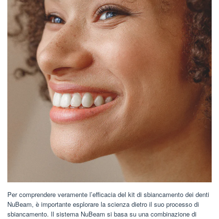
Per comprendere veramente l’efficacia del kit di sbiancamento dei denti
NuBeam, è importante esplorare la scienza dietro il suo processo di
sbiancamento. Il sistema NuBeam si basa su una combinazione di