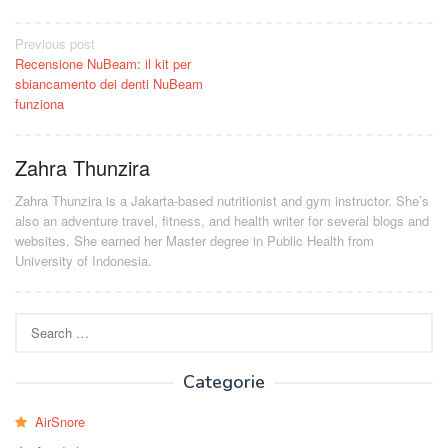
Post
Previous post
Recensione NuBeam: il kit per
navigation
sbiancamento dei denti NuBeam
funziona
Zahra Thunzira
Zahra Thunzira is a Jakarta-based nutritionist and gym instructor. She’s
also an adventure travel, fitness, and health writer for several blogs and
websites. She earned her Master degree in Public Health from
University of Indonesia.
Search
for:
Categorie
AirSnore