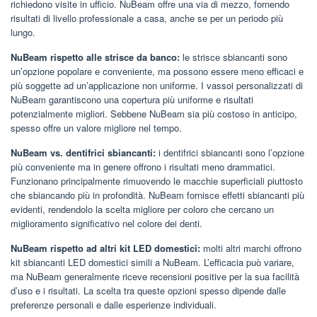
richiedono visite in ufficio. NuBeam offre una via di mezzo, fornendo
risultati di livello professionale a casa, anche se per un periodo più
lungo.
NuBeam rispetto alle strisce da banco:
le strisce sbiancanti sono
un’opzione popolare e conveniente, ma possono essere meno efficaci e
più soggette ad un’applicazione non uniforme. I vassoi personalizzati di
NuBeam garantiscono una copertura più uniforme e risultati
potenzialmente migliori. Sebbene NuBeam sia più costoso in anticipo,
spesso offre un valore migliore nel tempo.
NuBeam vs. dentifrici sbiancanti:
i dentifrici sbiancanti sono l’opzione
più conveniente ma in genere offrono i risultati meno drammatici.
Funzionano principalmente rimuovendo le macchie superficiali piuttosto
che sbiancando più in profondità. NuBeam fornisce effetti sbiancanti più
evidenti, rendendolo la scelta migliore per coloro che cercano un
miglioramento significativo nel colore dei denti.
NuBeam rispetto ad altri kit LED domestici:
molti altri marchi offrono
kit sbiancanti LED domestici simili a NuBeam. L’efficacia può variare,
ma NuBeam generalmente riceve recensioni positive per la sua facilità
d’uso e i risultati. La scelta tra queste opzioni spesso dipende dalle
preferenze personali e dalle esperienze individuali.