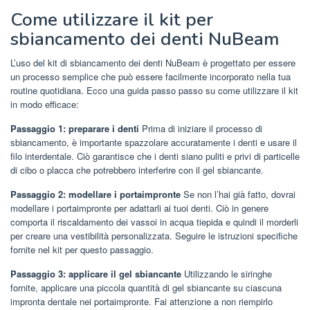
Come utilizzare il kit per
sbiancamento dei denti NuBeam
L’uso del kit di sbiancamento dei denti NuBeam è progettato per essere
un processo semplice che può essere facilmente incorporato nella tua
routine quotidiana. Ecco una guida passo passo su come utilizzare il kit
in modo efficace:
Passaggio 1: preparare i denti
Prima di iniziare il processo di
sbiancamento, è importante spazzolare accuratamente i denti e usare il
filo interdentale. Ciò garantisce che i denti siano puliti e privi di particelle
di cibo o placca che potrebbero interferire con il gel sbiancante.
Passaggio 2: modellare i portaimpronte
Se non l’hai già fatto, dovrai
modellare i portaimpronte per adattarli ai tuoi denti. Ciò in genere
comporta il riscaldamento dei vassoi in acqua tiepida e quindi il morderli
per creare una vestibilità personalizzata. Seguire le istruzioni specifiche
fornite nel kit per questo passaggio.
Passaggio 3: applicare il gel sbiancante
Utilizzando le siringhe
fornite, applicare una piccola quantità di gel sbiancante su ciascuna
impronta dentale nei portaimpronte. Fai attenzione a non riempirlo