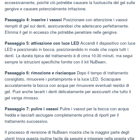
eccessivamente, poiché ciò potrebbe causare la fuoriuscita del gel sulle
gengive e causare potenzialmente irritazione.
Passaggio 4: inserire i vassoi
Posizionare con attenzione i vassoi
riempiti di gel sui denti, assicurandosi che aderiscano perfettamente.
Elimina il gel in eccesso che potrebbe penetrare nelle gengive.
Passaggio 5: attivazione con luce LED
Accendi il dispositivo con luce
LED e posizionalo in bocca, posizionandolo in modo che copra tutti i
denti. La durata tipica del trattamento è di circa 10-30 minuti, ma segui
sempre le istruzioni specifiche fornite con il kit NuBeam.
Passaggio 6: rimozione e risciacquo
Dopo il tempo di trattamento
consigliato, rimuovere i portaimpronte e la luce LED. Sciacquare
accuratamente la bocca con acqua per rimuovere eventuali residui di
gel. Puoi anche lavarti i denti delicatamente per assicurarti che tutto il
gel venga rimosso.
Passaggio 7: pulire i vassoi
Pulire i vassoi per la bocca con acqua
fredda e lasciarli asciugare completamente prima di riporli per il
trattamento successivo.
Il processo di revisione di NuBeam mostra che la maggior parte degli
utenti trova questa routine facile da seguire e integrare nella propria vita