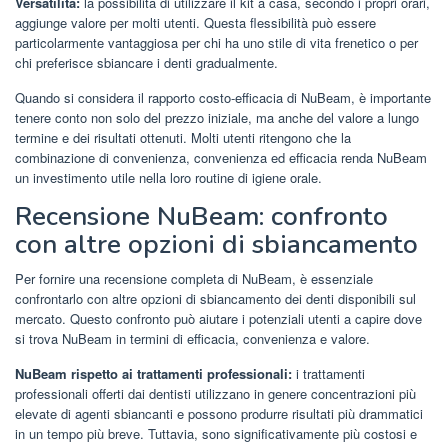
Versatilità:
la possibilità di utilizzare il kit a casa, secondo i propri orari,
aggiunge valore per molti utenti. Questa flessibilità può essere
particolarmente vantaggiosa per chi ha uno stile di vita frenetico o per
chi preferisce sbiancare i denti gradualmente.
Quando si considera il rapporto costo-efficacia di NuBeam, è importante
tenere conto non solo del prezzo iniziale, ma anche del valore a lungo
termine e dei risultati ottenuti. Molti utenti ritengono che la
combinazione di convenienza, convenienza ed efficacia renda NuBeam
un investimento utile nella loro routine di igiene orale.
Recensione NuBeam: confronto
con altre opzioni di sbiancamento
Per fornire una recensione completa di NuBeam, è essenziale
confrontarlo con altre opzioni di sbiancamento dei denti disponibili sul
mercato. Questo confronto può aiutare i potenziali utenti a capire dove
si trova NuBeam in termini di efficacia, convenienza e valore.
NuBeam rispetto ai trattamenti professionali:
i trattamenti
professionali offerti dai dentisti utilizzano in genere concentrazioni più
elevate di agenti sbiancanti e possono produrre risultati più drammatici
in un tempo più breve. Tuttavia, sono significativamente più costosi e