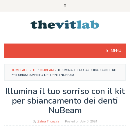
Skip
to
content
MENU
HOMEPAGE
/
IT
/
NUBEAM
/
ILLUMINA IL TUO SORRISO CON IL KIT
PER SBIANCAMENTO DEI DENTI NUBEAM
Illumina il tuo sorriso con il kit
per sbiancamento dei denti
NuBeam
By
Zahra Thunzira
Posted on
July 3, 2024