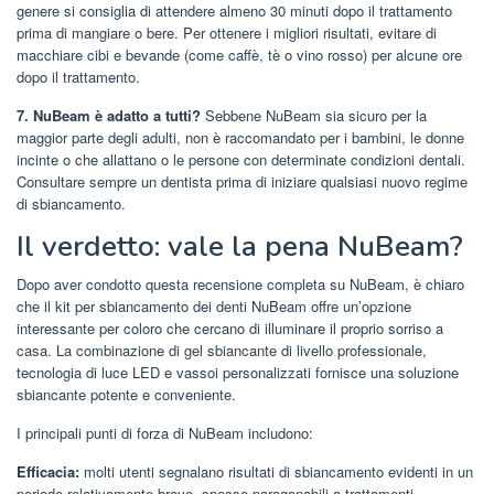
genere si consiglia di attendere almeno 30 minuti dopo il trattamento
prima di mangiare o bere. Per ottenere i migliori risultati, evitare di
macchiare cibi e bevande (come caffè, tè o vino rosso) per alcune ore
dopo il trattamento.
7. NuBeam è adatto a tutti?
Sebbene NuBeam sia sicuro per la
maggior parte degli adulti, non è raccomandato per i bambini, le donne
incinte o che allattano o le persone con determinate condizioni dentali.
Consultare sempre un dentista prima di iniziare qualsiasi nuovo regime
di sbiancamento.
Il verdetto: vale la pena NuBeam?
Dopo aver condotto questa recensione completa su NuBeam, è chiaro
che il kit per sbiancamento dei denti NuBeam offre un’opzione
interessante per coloro che cercano di illuminare il proprio sorriso a
casa. La combinazione di gel sbiancante di livello professionale,
tecnologia di luce LED e vassoi personalizzati fornisce una soluzione
sbiancante potente e conveniente.
I principali punti di forza di NuBeam includono:
Efficacia:
molti utenti segnalano risultati di sbiancamento evidenti in un
periodo relativamente breve, spesso paragonabili a trattamenti