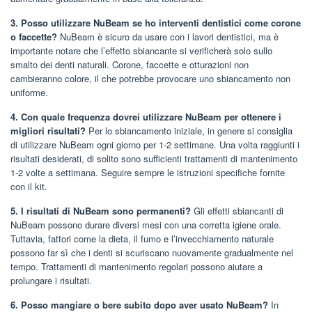
3. Posso utilizzare NuBeam se ho interventi dentistici come corone
o faccette?
NuBeam è sicuro da usare con i lavori dentistici, ma è
importante notare che l’effetto sbiancante si verificherà solo sullo
smalto dei denti naturali. Corone, faccette e otturazioni non
cambieranno colore, il che potrebbe provocare uno sbiancamento non
uniforme.
4. Con quale frequenza dovrei utilizzare NuBeam per ottenere i
migliori risultati?
Per lo sbiancamento iniziale, in genere si consiglia
di utilizzare NuBeam ogni giorno per 1-2 settimane. Una volta raggiunti i
risultati desiderati, di solito sono sufficienti trattamenti di mantenimento
1-2 volte a settimana. Seguire sempre le istruzioni specifiche fornite
con il kit.
5. I risultati di NuBeam sono permanenti?
Gli effetti sbiancanti di
NuBeam possono durare diversi mesi con una corretta igiene orale.
Tuttavia, fattori come la dieta, il fumo e l’invecchiamento naturale
possono far sì che i denti si scuriscano nuovamente gradualmente nel
tempo. Trattamenti di mantenimento regolari possono aiutare a
prolungare i risultati.
6. Posso mangiare o bere subito dopo aver usato NuBeam?
In