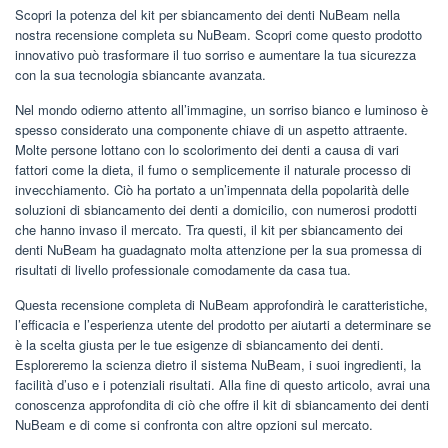
Scopri la potenza del kit per sbiancamento dei denti NuBeam nella
nostra recensione completa su NuBeam. Scopri come questo prodotto
innovativo può trasformare il tuo sorriso e aumentare la tua sicurezza
con la sua tecnologia sbiancante avanzata.
Nel mondo odierno attento all’immagine, un sorriso bianco e luminoso è
spesso considerato una componente chiave di un aspetto attraente.
Molte persone lottano con lo scolorimento dei denti a causa di vari
fattori come la dieta, il fumo o semplicemente il naturale processo di
invecchiamento. Ciò ha portato a un’impennata della popolarità delle
soluzioni di sbiancamento dei denti a domicilio, con numerosi prodotti
che hanno invaso il mercato. Tra questi, il kit per sbiancamento dei
denti NuBeam ha guadagnato molta attenzione per la sua promessa di
risultati di livello professionale comodamente da casa tua.
Questa recensione completa di NuBeam approfondirà le caratteristiche,
l’efficacia e l’esperienza utente del prodotto per aiutarti a determinare se
è la scelta giusta per le tue esigenze di sbiancamento dei denti.
Esploreremo la scienza dietro il sistema NuBeam, i suoi ingredienti, la
facilità d’uso e i potenziali risultati. Alla fine di questo articolo, avrai una
conoscenza approfondita di ciò che offre il kit di sbiancamento dei denti
NuBeam e di come si confronta con altre opzioni sul mercato.