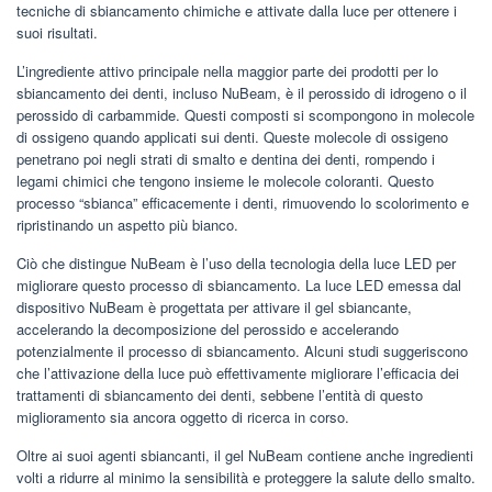
tecniche di sbiancamento chimiche e attivate dalla luce per ottenere i
suoi risultati.
L’ingrediente attivo principale nella maggior parte dei prodotti per lo
sbiancamento dei denti, incluso NuBeam, è il perossido di idrogeno o il
perossido di carbammide. Questi composti si scompongono in molecole
di ossigeno quando applicati sui denti. Queste molecole di ossigeno
penetrano poi negli strati di smalto e dentina dei denti, rompendo i
legami chimici che tengono insieme le molecole coloranti. Questo
processo “sbianca” efficacemente i denti, rimuovendo lo scolorimento e
ripristinando un aspetto più bianco.
Ciò che distingue NuBeam è l’uso della tecnologia della luce LED per
migliorare questo processo di sbiancamento. La luce LED emessa dal
dispositivo NuBeam è progettata per attivare il gel sbiancante,
accelerando la decomposizione del perossido e accelerando
potenzialmente il processo di sbiancamento. Alcuni studi suggeriscono
che l’attivazione della luce può effettivamente migliorare l’efficacia dei
trattamenti di sbiancamento dei denti, sebbene l’entità di questo
miglioramento sia ancora oggetto di ricerca in corso.
Oltre ai suoi agenti sbiancanti, il gel NuBeam contiene anche ingredienti
volti a ridurre al minimo la sensibilità e proteggere la salute dello smalto.