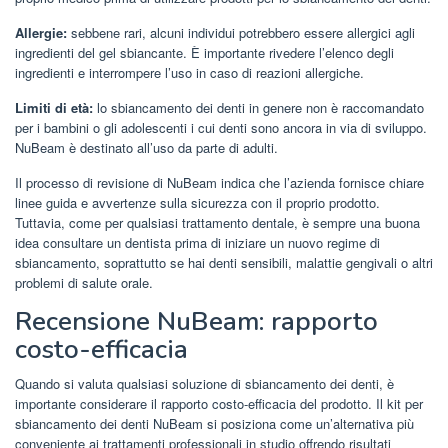
Allergie:
sebbene rari, alcuni individui potrebbero essere allergici agli
ingredienti del gel sbiancante. È importante rivedere l’elenco degli
ingredienti e interrompere l’uso in caso di reazioni allergiche.
Limiti di età:
lo sbiancamento dei denti in genere non è raccomandato
per i bambini o gli adolescenti i cui denti sono ancora in via di sviluppo.
NuBeam è destinato all’uso da parte di adulti.
Il processo di revisione di NuBeam indica che l’azienda fornisce chiare
linee guida e avvertenze sulla sicurezza con il proprio prodotto.
Tuttavia, come per qualsiasi trattamento dentale, è sempre una buona
idea consultare un dentista prima di iniziare un nuovo regime di
sbiancamento, soprattutto se hai denti sensibili, malattie gengivali o altri
problemi di salute orale.
Recensione NuBeam: rapporto
costo-efficacia
Quando si valuta qualsiasi soluzione di sbiancamento dei denti, è
importante considerare il rapporto costo-efficacia del prodotto. Il kit per
sbiancamento dei denti NuBeam si posiziona come un’alternativa più
conveniente ai trattamenti professionali in studio offrendo risultati