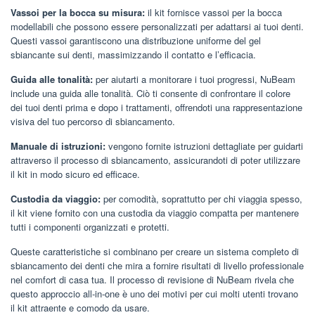
Vassoi per la bocca su misura:
il kit fornisce vassoi per la bocca
modellabili che possono essere personalizzati per adattarsi ai tuoi denti.
Questi vassoi garantiscono una distribuzione uniforme del gel
sbiancante sui denti, massimizzando il contatto e l’efficacia.
Guida alle tonalità:
per aiutarti a monitorare i tuoi progressi, NuBeam
include una guida alle tonalità. Ciò ti consente di confrontare il colore
dei tuoi denti prima e dopo i trattamenti, offrendoti una rappresentazione
visiva del tuo percorso di sbiancamento.
Manuale di istruzioni:
vengono fornite istruzioni dettagliate per guidarti
attraverso il processo di sbiancamento, assicurandoti di poter utilizzare
il kit in modo sicuro ed efficace.
Custodia da viaggio:
per comodità, soprattutto per chi viaggia spesso,
il kit viene fornito con una custodia da viaggio compatta per mantenere
tutti i componenti organizzati e protetti.
Queste caratteristiche si combinano per creare un sistema completo di
sbiancamento dei denti che mira a fornire risultati di livello professionale
nel comfort di casa tua. Il processo di revisione di NuBeam rivela che
questo approccio all-in-one è uno dei motivi per cui molti utenti trovano
il kit attraente e comodo da usare.