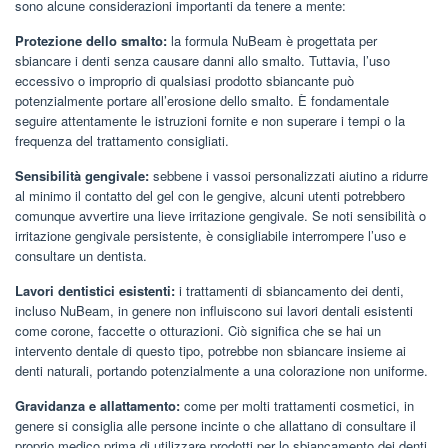
sono alcune considerazioni importanti da tenere a mente:
Protezione dello smalto:
la formula NuBeam è progettata per
sbiancare i denti senza causare danni allo smalto. Tuttavia, l’uso
eccessivo o improprio di qualsiasi prodotto sbiancante può
potenzialmente portare all’erosione dello smalto. È fondamentale
seguire attentamente le istruzioni fornite e non superare i tempi o la
frequenza del trattamento consigliati.
Sensibilità gengivale:
sebbene i vassoi personalizzati aiutino a ridurre
al minimo il contatto del gel con le gengive, alcuni utenti potrebbero
comunque avvertire una lieve irritazione gengivale. Se noti sensibilità o
irritazione gengivale persistente, è consigliabile interrompere l’uso e
consultare un dentista.
Lavori dentistici esistenti:
i trattamenti di sbiancamento dei denti,
incluso NuBeam, in genere non influiscono sui lavori dentali esistenti
come corone, faccette o otturazioni. Ciò significa che se hai un
intervento dentale di questo tipo, potrebbe non sbiancare insieme ai
denti naturali, portando potenzialmente a una colorazione non uniforme.
Gravidanza e allattamento:
come per molti trattamenti cosmetici, in
genere si consiglia alle persone incinte o che allattano di consultare il
proprio medico prima di utilizzare prodotti per lo sbiancamento dei denti.